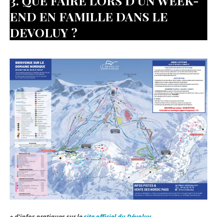
3. QUE FAIRE LORS D’UN WEEK-
END EN FAMILLE DANS LE
DEVOLUY ?
+ d’infos pratiques sur le
site officiel du Dévoluy