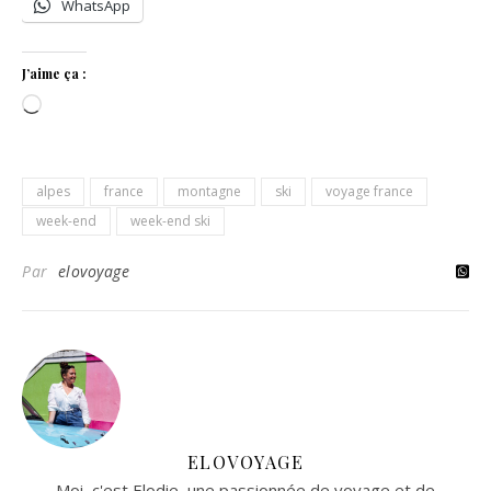
WhatsApp
J’aime ça :
Chargement…
alpes
france
montagne
ski
voyage france
week-end
week-end ski
Par
elovoyage
ELOVOYAGE
Moi, c'est Elodie, une passionnée de voyage et de