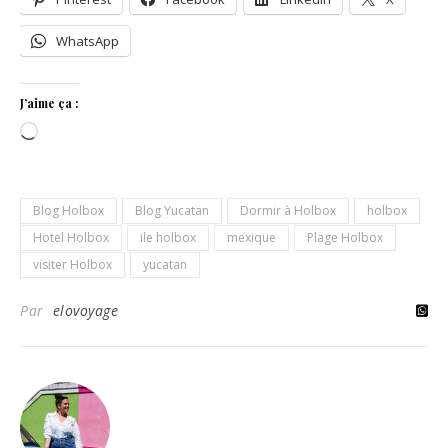
WhatsApp
J’aime ça :
Chargement…
Blog Holbox
Blog Yucatan
Dormir à Holbox
holbox
Hotel Holbox
ile holbox
mexique
Plage Holbox
visiter Holbox
yucatan
Par
elovoyage