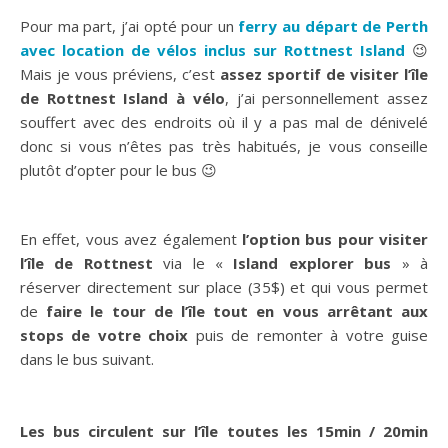
L’île de Rottnest,
est située à 30min en ferry de
Fremantle
(
70$
)
et à 1h15 de Perth
(
95$
), et offre de
magnifiques plages aux eaux cristallines
!
Pour ma part, j’ai opté pour un
ferry au départ de Perth
avec location de vélos inclus sur Rottnest Island
😉
Mais je vous préviens, c’est
assez sportif de visiter l’île
de Rottnest Island à vélo
, j’ai personnellement assez
souffert avec des endroits où il y a pas mal de dénivelé
donc si vous n’êtes pas très habitués, je vous conseille
plutôt d’opter pour le bus 😉
En effet, vous avez également
l’option bus pour visiter
l’île
de Rottnest
via le «
Island explorer bus
» à
réserver directement sur place (35$) et qui vous permet
de
faire le tour de l’île tout en vous arrêtant aux