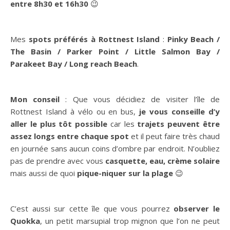
stops de votre choix
puis de remonter à votre guise
dans le bus suivant.
Les bus circulent sur l’île toutes les 15min / 20min
entre 8h30 et 16h30
😉
Mes
spots préférés
à Rottnest Island
:
Pinky Beach /
The Basin / Parker Point / Little Salmon Bay /
Parakeet Bay / Long reach Beach
.
Mon conseil
: Que vous décidiez de visiter l’île de
Rottnest Island à vélo ou en bus,
je vous conseille d’y
aller le plus tôt possible
car les
trajets peuvent être
assez longs entre chaque spot
et il peut faire très chaud
en journée sans aucun coins d’ombre par endroit. N’oubliez