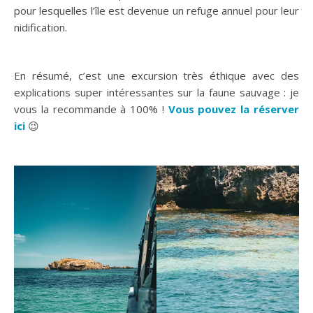
de voir tel ou tel animal car les espèces y sont protégées
et circulent librement : le personnel de la baie ne les
appâte pas , les distances sont respectées : on prend
juste le bateau et on voit ce que la nature veut bien nous
offrir aujourd’hui 🤩
Lors de notre excursion d’1h, on a eu la chance de voir
3
dauphins
venus nous faire coucou 🐬👋🤩, un
lion de mer
qui faisait sa sieste près de la plage de Penguin Island
, mais aussi beaucoup d’
espèces d’oiseaux différentes
pour lesquelles l’île est devenue un refuge annuel pour leur
nidification.
En résumé, c’est une excursion très éthique avec des
explications super intéressantes sur la faune sauvage : je
vous la recommande à 100% !
Vous pouvez la réserver
ici
😉