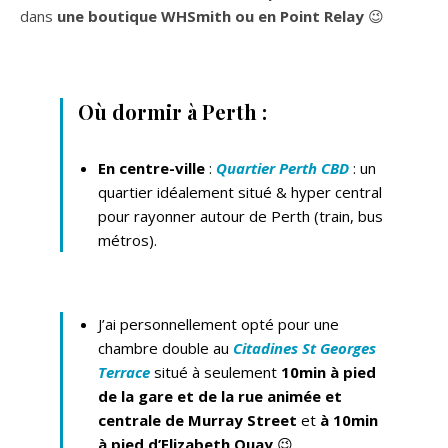
dans
une boutique WHSmith ou en Point Relay
😉
Où dormir à Perth :
En centre-ville
:
Quartier Perth CBD
: un
quartier idéalement situé & hyper central
pour rayonner autour de Perth (train, bus
métros).
J’ai personnellement opté pour une
chambre double au
Citadines St Georges
Terrace
situé à seulement
10min à pied
de la gare et de la rue animée et
centrale de
Murray Street
et
à 10min
à pied d’Elizabeth Quay
😉