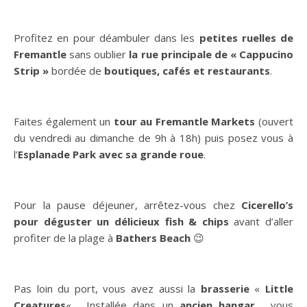
Profitez en pour déambuler dans les
petites ruelles de
Fremantle
sans oublier
la rue principale de « Cappucino
Strip »
bordée de
boutiques, cafés et restaurants
.
Faites également un
tour au Fremantle Markets
(ouvert
du vendredi au dimanche de 9h à 18h) puis posez vous à
l’
Esplanade Park avec sa grande roue
.
Pour la pause déjeuner, arrêtez-vous chez
Cicerello’s
pour déguster un délicieux fish & chips
avant d’aller
profiter de la plage à
Bathers Beach
😉
Pas loin du port, vous avez aussi la
brasserie
«
Little
Creatures
« . Installée dans un
ancien hangar
, vous