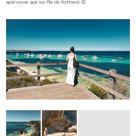
pas de prendre avec vous
casquette, eau, crème solaire
mais aussi de quoi
pique-niquer sur la plage
😉
C’est aussi sur cette île que vous pourrez
observer le
Quokka
, un petit marsupial trop mignon que l’on ne peut
apercevoir que sur l’île de Rottnest 😉