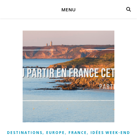
MENU
,
,
,
DESTINATIONS
EUROPE
FRANCE
IDÉES WEEK-END