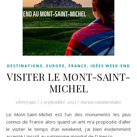
,
,
,
DESTINATIONS
EUROPE
FRANCE
IDÉES WEEK-END
VISITER LE MONT-SAINT-
MICHEL
elovoyage
/
1 septembre 2023
/
Aucun commentaire
Le Mont-Saint-Michel est l’un des monuments les plus
connus de France alors quand un ami m’a proposée d’aller
le visiter le temps d’un weekend, j’ai bien évidemment
accepté ! Inscrit au patrimoine mondial de l’Unesco,…