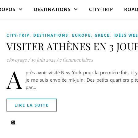
ROPOS
DESTINATIONS
CITY-TRIP
ROAD
,
,
,
,
CITY-TRIP
DESTINATIONS
EUROPE
GRECE
IDÉES WE
VISITER ATHÈNES EN 3 JOU
elovoyage
/
19 juin 2024
/
7 Commentaires
A
près avoir visité New-York pour la première fois, il
je me suis envolée mi-juin. Des petits quartiers pi
par…
LIRE LA SUITE