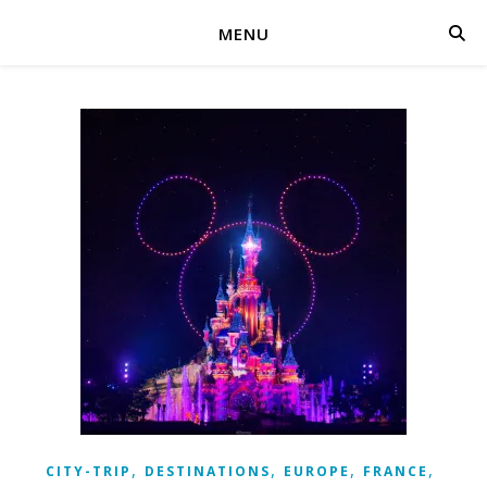
MENU
,
,
,
,
CITY-TRIP
DESTINATIONS
EUROPE
FRANCE