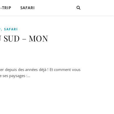
-TRIP
SAFARI
,
P
SAFARI
U SUD – MON
siter depuis des années déjà ! Et comment vous
de ses paysages :…