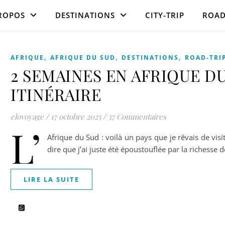
ROPOS
DESTINATIONS
CITY-TRIP
ROAD
,
,
,
AFRIQUE
AFRIQUE DU SUD
DESTINATIONS
ROAD-TRI
2 SEMAINES EN AFRIQUE D
ITINÉRAIRE
elovoyage
/
17 octobre 2025
/
37 Commentaires
L’
Afrique du Sud : voilà un pays que je rêvais de vi
dire que j’ai juste été époustouflée par la richesse 
LIRE LA SUITE