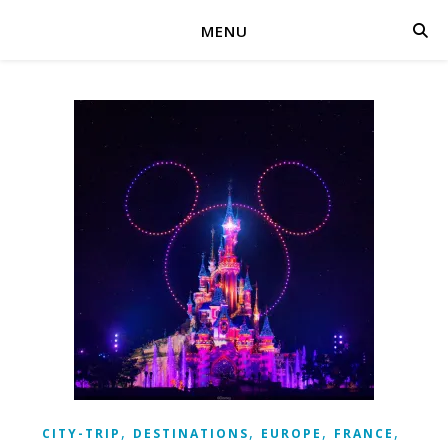
MENU
,
,
,
,
CITY-TRIP
DESTINATIONS
EUROPE
FRANCE