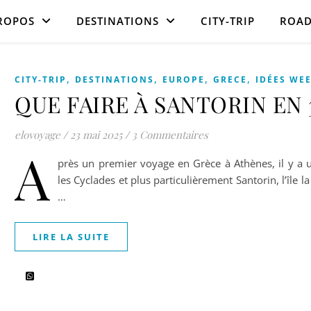
ROPOS
DESTINATIONS
CITY-TRIP
ROAD
,
,
,
,
CITY-TRIP
DESTINATIONS
EUROPE
GRECE
IDÉES WE
QUE FAIRE À SANTORIN EN 
elovoyage
/
23 mai 2025
/
3 Commentaires
A
près un premier voyage en Grèce à Athènes, il y a 
les Cyclades et plus particulièrement Santorin, l’île 
…
LIRE LA SUITE