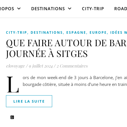
ROPOS
DESTINATIONS
CITY-TRIP
ROAD
,
,
,
,
CITY-TRIP
DESTINATIONS
ESPAGNE
EUROPE
IDÉES 
QUE FAIRE AUTOUR DE BAR
JOURNÉE À SITGES
elovoyage
/
9 juillet 2024
/
2 Commentaires
L
ors de mon week-end de 3 jours à Barcelone, j’en ai 
bourgade côtière, située à moins d’une heure en trai
LIRE LA SUITE