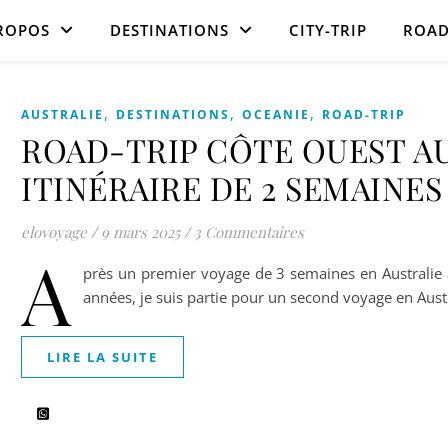
ROPOS
DESTINATIONS
CITY-TRIP
ROAD
,
,
,
AUSTRALIE
DESTINATIONS
OCEANIE
ROAD-TRIP
ROAD-TRIP CÔTE OUEST A
ITINÉRAIRE DE 2 SEMAINES
elovoyage
/
9 mars 2025
/
3 Commentaires
A
près un premier voyage de 3 semaines en Australie à
années, je suis partie pour un second voyage en Au
LIRE LA SUITE