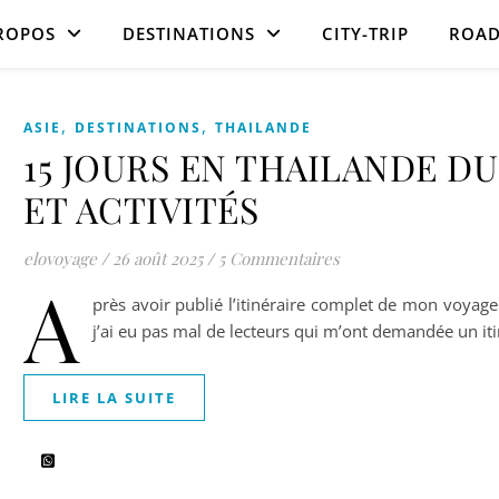
ROPOS
DESTINATIONS
CITY-TRIP
ROAD
,
,
ASIE
DESTINATIONS
THAILANDE
15 JOURS EN THAILANDE DU
ET ACTIVITÉS
elovoyage
/
26 août 2025
/
5 Commentaires
A
près avoir publié l’itinéraire complet de mon voya
j’ai eu pas mal de lecteurs qui m’ont demandée un iti
LIRE LA SUITE