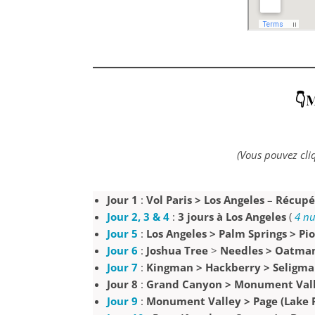
👇M
(Vous pouvez cli
Jour 1
:
Vol Paris > Los Angeles
–
Récupér
Jour 2, 3 & 4
:
3 jours à Los Angeles
(
4 nu
Jour 5
:
Los Angeles > Palm Springs > P
Jour 6
:
Joshua Tree
>
Needles > Oatman
Jour 7
:
Kingman > Hackberry > Seligma
Jour 8
:
Grand Canyon > Monument Vall
Jour 9
:
Monument Valley > Page (Lake 