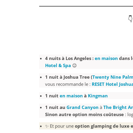
👇
4 nuits à Los Angeles :
en maison
dans l
Hotel & Spa
😉
1 nuit à Joshua Tree (
Twenty Nine Pal
vous recommande le :
RESET Hotel Joshu
1 nuit
en maison
à
Kingman
1 nuit au
Grand Canyon
à
The Bright A
Sinon autre option moins coûteuse
: lo
✨ Et pour une
option glamping de luxe 