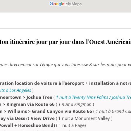
on itinéraire jour par jour dans l’Ouest América
quer directement sur l’étape qui vous intéresse
& sur les nuits pour v
ation location de voiture à l’aéroport
+
installation à not
its à Los Angeles
)
ioneertown > Joshua Tree
(
1 nuit à Twenty Nine Palms / Joshua Tr
 > Kingman via Route 66
(
1 nuit à Kingman
)
n > Williams > Grand Canyon via Route 66
(
1 nuit à Grand C
ey via Desert View Drive
( 1 nuit à Monument Valley )
Powell + Horseshoe Bend)
( 1 nuit à Page)