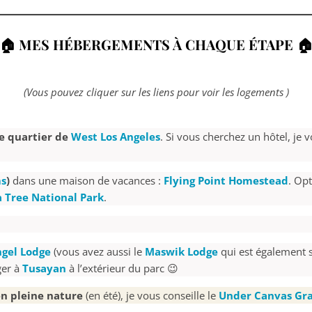
🏠 MES HÉBERGEMENTS À CHAQUE ÉTAPE

(Vous pouvez cliquer sur les liens pour voir
les logements
)
e
quartier de
West Los Angeles
. Si vous cherchez un hôtel, j
ms
)
dans une maison de vacances :
Flying Point Homestead
. Opt
a Tree National Park
.
ngel Lodge
(vous avez aussi le
Maswik Lodge
qui est également si
ger à
Tusayan
à l’extérieur du parc 😉
en pleine nature
(en été), je vous conseille le
Under Canvas Gr