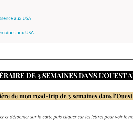
essence aux USA
semaines aux USA
ÉRAIRE DE 3 SEMAINES DANS L’OUEST 
ière de mon road-trip de 3 semaines dans l’Ouest
 et dézoomer sur la carte puis cliquer sur les lettres pour voir le
no