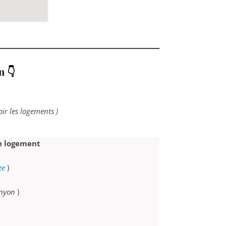
in
👇
oir les logements
)
re logement
ee
)
anyon
)