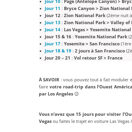
Jour 10
:
Page (Antelope Canyon) > Bry
Jour 11
:
Bryce Canyon > Zion National 
Jour 12
:
Zion National Park
(2ème nuit à
Jour 13
:
Zion National Park > Valley of 
Jour 14
:
Las Vegas > Yosemite National 
Jour 15 & 16
:
Yosemite National Park
(2
Jour 17
:
Yosemite > San Francisco
(1ère 
Jour 18 & 19
:
2 jours à San Francisco
(2è
Jour 20 – 21
:
Vol retour SF > France
À SAVOIR
: vous pouvez tout à fait moduler e
faire
votre road-trip dans l’Ouest América
par Los Angeles
😉
Vous n’avez que 15 jours pour visiter l’O
Vegas
ou faites le trajet en voiture Las Vega