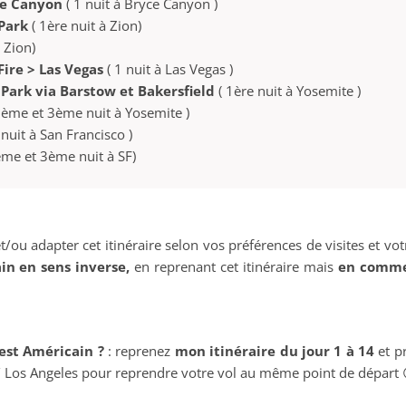
ce Canyon
( 1 nuit à Bryce Canyon
)
Park
( 1ère nuit à Zion)
 Zion)
Fire > Las Vegas
( 1 nuit à Las Vegas
)
Park via Barstow et Bakersfield
( 1ère nuit à Yosemite )
ème et 3ème nuit à Yosemite )
nuit à San Francisco )
me et 3ème nuit à SF)
t/ou adapter cet itinéraire selon vos préférences de visites et 
in en sens inverse,
en reprenant cet itinéraire mais
en commen
uest Américain ?
: reprenez
mon itinéraire du jour 1 à 14
et p
s / Los Angeles pour reprendre votre vol au même point de départ 