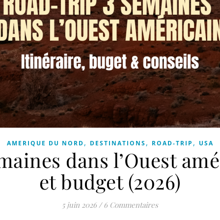
,
,
,
AMERIQUE DU NORD
DESTINATIONS
ROAD-TRIP
USA
maines dans l’Ouest amér
et budget (2026)
5 juin 2026
/
6 Commentaires